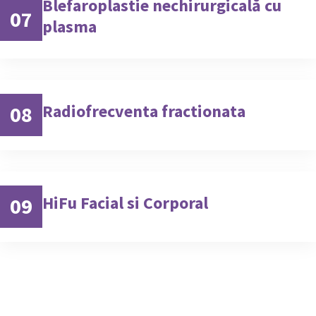
Blefaroplastie nechirurgicală cu
07
plasma
Radiofrecventa fractionata
08
HiFu Facial si Corporal
09