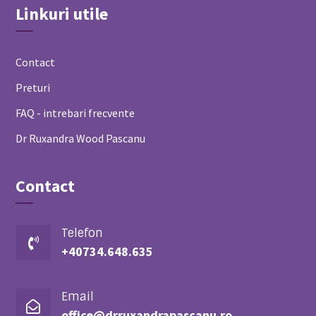
Linkuri utile
Contact
Preturi
FAQ - intrebari frecvente
Dr Ruxandra Wood Pascanu
Contact
Telefon

+40734.648.635
Email

office@drruxandrapascanu.ro