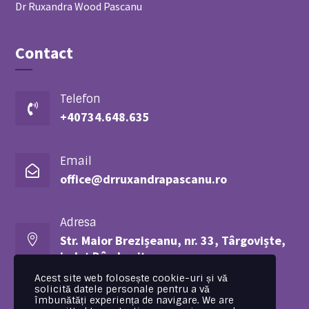
Dr Ruxandra Wood Pascanu
Contact
Telefon

+40734.648.635
Email

office@drruxandrapascanu.ro
Adresa

St
r. Maior Brezișeanu, nr.
33, Târgoviște,
județ Dâmbovița
Acest site web folosește cookie-uri și vă
solicită datele personale pentru a vă
Copyright © 2024 made by
BeeCREATIVE
îmbunătăți experiența de navigare. We are